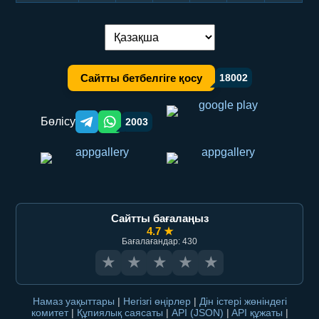
Тілді ауыстыру:
Сайтты бетбелгіге қосу
18002
Бөлісу
2003
Telegram orqali ulashish
WhatsApp orqali ulashish
Сайтты бағалаңыз
4.7 ★
Бағалағандар: 430
★
★
★
★
★
Намаз уақыттары
|
Негізгі өңірлер
|
Дін істері жөніндегі
комитет
|
Құпиялық саясаты
|
API (JSON)
|
API құжаты
|