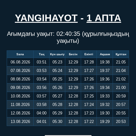
YANGIHAYOT
-
1 АПТА
Ағымдағы уақыт:
02:40:35
(құрылғыңыздың
уақыты)
Sana
Таң
Күн шығу
Бесін
Екінті
Ақшам
Құптан
06.08.2026
03:51
05:23
12:29
17:28
19:38
21:05
07.08.2026
03:53
05:24
12:29
17:27
19:37
21:04
08.08.2026
03:54
05:25
12:29
17:26
19:36
21:02
09.08.2026
03:56
05:26
12:29
17:26
19:34
21:00
10.08.2026
03:57
05:27
12:28
17:25
19:33
20:59
11.08.2026
03:58
05:28
12:28
17:24
19:32
20:57
12.08.2026
04:00
05:29
12:28
17:23
19:30
20:55
13.08.2026
04:01
05:30
12:28
17:22
19:29
20:53