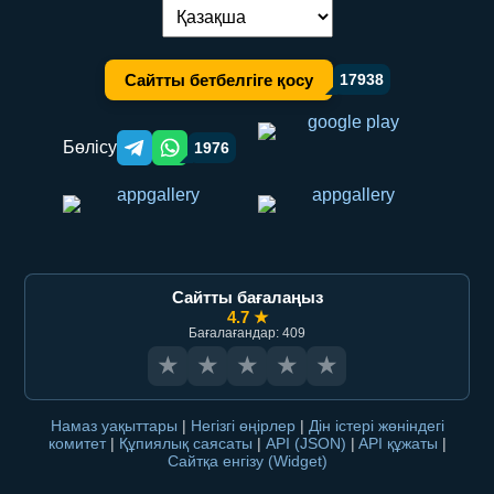
Тілді ауыстыру:
Сайтты бетбелгіге қосу
17938
Бөлісу
1976
Telegram orqali ulashish
WhatsApp orqali ulashish
Сайтты бағалаңыз
4.7 ★
Бағалағандар: 409
★
★
★
★
★
Намаз уақыттары
|
Негізгі өңірлер
|
Дін істері жөніндегі
комитет
|
Құпиялық саясаты
|
API (JSON)
|
API құжаты
|
Сайтқа енгізу (Widget)