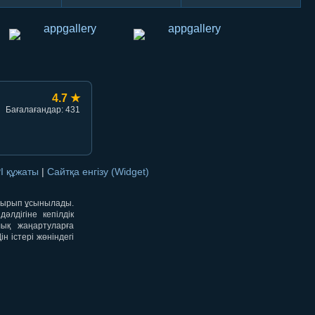
4.7 ★
Бағалағандар: 431
I құжаты
|
Сайтқа енгізу (Widget)
отырып ұсынылады.
лдігіне кепілдік
лық жаңартуларға
 істері жөніндегі