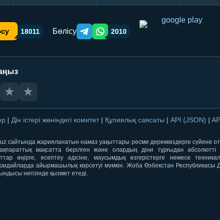
Бөлісу
осу
18011
2010
Telegram orqali ulashish
WhatsApp orqali ulashish
аңыз
★
★
лер
|
Дін істері жөніндегі комитет
|
Құпиялық саясаты
|
API (JSON)
|
AP
qti.uz сайтында жарияланатын намаз уақыттары ресми дереккөздерге сүйене 
ақпараттық мақсатта берілген және олардың діни тұрғыдан абсолютті дә
ыттар өңірге, есептеу әдісіне, маусымдық өзгерістерге немесе техника
ағдайларда айырмашылық көрсетуі мүмкін. Жоба Өзбекстан Республикасы Дін
ындысы негізінде қызмет етеді.