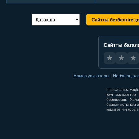
Сайтты бетбелгіге қ
Тілді ауыстыру:
Сайтты бағал
★
★
★
Намаз уақыттары
|
Негізгі өңір
https://namoz-va
Бұл мәліметтер 
берілмейді. Уақ
байланысты кей ж
комитетінің қорыт