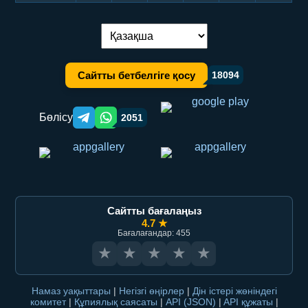
Тілді ауыстыру:
Сайтты бетбелгіге қосу
18094
Бөлісу
2051
Telegram orqali ulashish
WhatsApp orqali ulashish
Сайтты бағалаңыз
4.7 ★
Бағалағандар: 455
★
★
★
★
★
Намаз уақыттары
|
Негізгі өңірлер
|
Дін істері жөніндегі
комитет
|
Құпиялық саясаты
|
API (JSON)
|
API құжаты
|