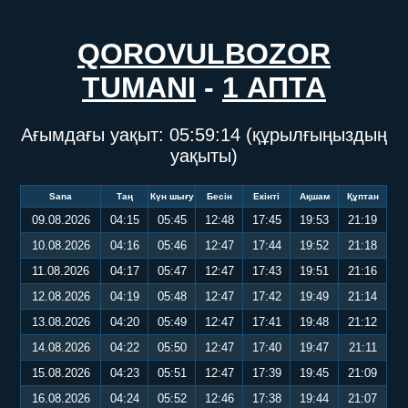
QOROVULBOZOR
TUMANI
-
1 АПТА
Ағымдағы уақыт:
05:59:14
(құрылғыңыздың
уақыты)
Sana
Таң
Күн шығу
Бесін
Екінті
Ақшам
Құптан
09.08.2026
04:15
05:45
12:48
17:45
19:53
21:19
10.08.2026
04:16
05:46
12:47
17:44
19:52
21:18
11.08.2026
04:17
05:47
12:47
17:43
19:51
21:16
12.08.2026
04:19
05:48
12:47
17:42
19:49
21:14
13.08.2026
04:20
05:49
12:47
17:41
19:48
21:12
14.08.2026
04:22
05:50
12:47
17:40
19:47
21:11
15.08.2026
04:23
05:51
12:47
17:39
19:45
21:09
16.08.2026
04:24
05:52
12:46
17:38
19:44
21:07