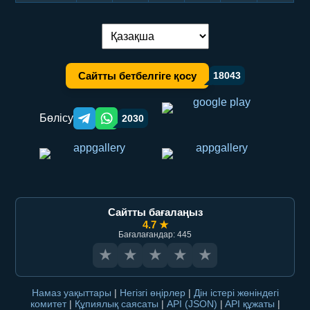
Тілді ауыстыру:
Сайтты бетбелгіге қосу
18043
Бөлісу
2030
Telegram orqali ulashish
WhatsApp orqali ulashish
Сайтты бағалаңыз
4.7 ★
Бағалағандар: 445
★
★
★
★
★
Намаз уақыттары
|
Негізгі өңірлер
|
Дін істері жөніндегі
комитет
|
Құпиялық саясаты
|
API (JSON)
|
API құжаты
|