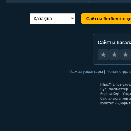
Сайтты бетбелгіге қ
Тілді ауыстыру:
Сайтты бағал
★
★
★
Намаз уақыттары
|
Негізгі өңір
https://namoz-va
Бұл мәліметтер 
берілмейді. Уақ
байланысты кей ж
комитетінің қорыт