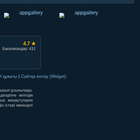
4.7 ★
Бағалағандар: 431
I құжаты
|
Сайтқа енгізу (Widget)
отырып ұсынылады.
лдігіне кепілдік
лық жаңартуларға
 істері жөніндегі