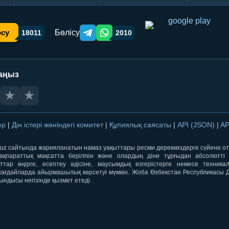
Бөлісу
осу
18011
2010
Telegram orqali ulashish
WhatsApp orqali ulashish
аңыз
★
★
лер
|
Дін істері жөніндегі комитет
|
Құпиялық саясаты
|
API (JSON)
|
AP
qti.uz сайтында жарияланатын намаз уақыттары ресми дереккөздерге сүйене 
ақпараттық мақсатта берілген және олардың діни тұрғыдан абсолютті дә
ыттар өңірге, есептеу әдісіне, маусымдық өзгерістерге немесе техника
ағдайларда айырмашылық көрсетуі мүмкін. Жоба Өзбекстан Республикасы Дін
ындысы негізінде қызмет етеді.