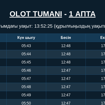
OLOT TUMANI
-
1 АПТА
ғымдағы уақыт:
13:52:25
(құрылғыңыздың уақыт
Күн шығу
Бесін
Ек
05:43
12:48
17
05:44
12:48
17
05:45
12:48
17
05:46
12:47
17
05:47
12:47
17
05:48
12:47
17
05:49
12:47
17
05:50
12:47
17