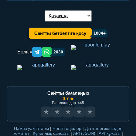
Тілді ауыстыру:
Сайтты бетбелгіге қосу
18044
Бөлісу
2030
Telegram orqali ulashish
WhatsApp orqali ulashish
Сайтты бағалаңыз
4.7 ★
Бағалағандар: 445
★
★
★
★
★
Намаз уақыттары
|
Негізгі өңірлер
|
Дін істері жөніндегі
комитет
|
Құпиялық саясаты
|
API (JSON)
|
API құжаты
|