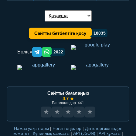
Тілді ауыстыру:
Сайтты бетбелгіге қосу
18035
Бөлісу
2022
Telegram orqali ulashish
WhatsApp orqali ulashish
Сайтты бағалаңыз
4.7 ★
Бағалағандар: 441
★
★
★
★
★
Намаз уақыттары
|
Негізгі өңірлер
|
Дін істері жөніндегі
комитет
|
Құпиялық саясаты
|
API (JSON)
|
API құжаты
|