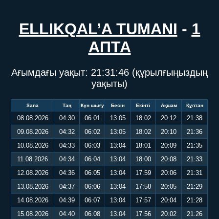
ELLIKQAL’A TUMANI
-
1
АПТА
Ағымдағы уақыт:
21:31:46
(құрылғыңыздың
уақыты)
Sana
Таң
Күн шығу
Бесін
Екінті
Ақшам
Құптан
08.08.2026
04:30
06:01
13:05
18:02
20:12
21:38
09.08.2026
04:32
06:02
13:05
18:02
20:10
21:36
10.08.2026
04:33
06:03
13:04
18:01
20:09
21:35
11.08.2026
04:34
06:04
13:04
18:00
20:08
21:33
12.08.2026
04:36
06:05
13:04
17:59
20:06
21:31
13.08.2026
04:37
06:06
13:04
17:58
20:05
21:29
14.08.2026
04:39
06:07
13:04
17:57
20:04
21:28
15.08.2026
04:40
06:08
13:04
17:56
20:02
21:26