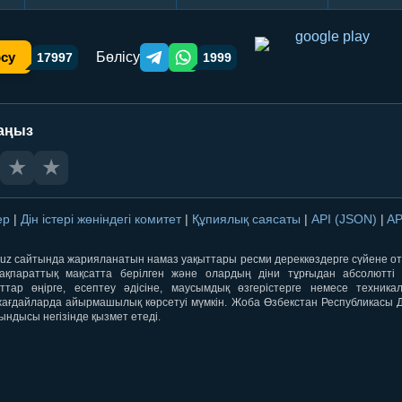
Бөлісу
осу
17997
1999
Telegram orqali ulashish
WhatsApp orqali ulashish
аңыз
★
★
лер
|
Дін істері жөніндегі комитет
|
Құпиялық саясаты
|
API (JSON)
|
AP
qti.uz сайтында жарияланатын намаз уақыттары ресми дереккөздерге сүйене 
ақпараттық мақсатта берілген және олардың діни тұрғыдан абсолютті дә
ыттар өңірге, есептеу әдісіне, маусымдық өзгерістерге немесе техника
ағдайларда айырмашылық көрсетуі мүмкін. Жоба Өзбекстан Республикасы Дін
ындысы негізінде қызмет етеді.