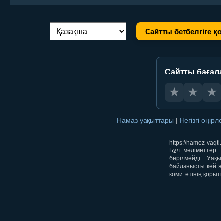
Сайтты бетбелгіге қ
Тілді ауыстыру:
Сайтты бағал
★
★
★
Намаз уақыттары
|
Негізгі өңір
https://namoz-va
Бұл мәліметтер 
берілмейді. Уақ
байланысты кей ж
комитетінің қорыт