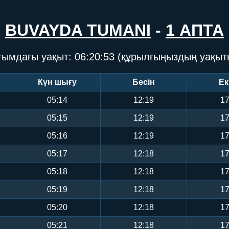
BUVAYDA TUMANI
-
1 АПТА
ғымдағы уақыт:
06:20:53
(құрылғыңыздың уақыт
Күн шығу
Бесін
Ек
05:14
12:19
17
05:15
12:19
17
05:16
12:19
17
05:17
12:18
17
05:18
12:18
17
05:19
12:18
17
05:20
12:18
17
05:21
12:18
17