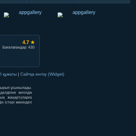
4.7 ★
Бағалағандар: 430
I құжаты
|
Сайтқа енгізу (Widget)
отырып ұсынылады.
лдігіне кепілдік
лық жаңартуларға
 істері жөніндегі