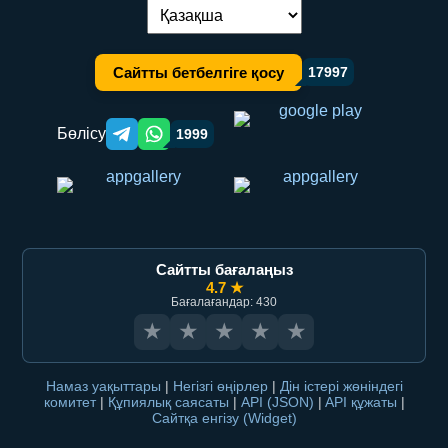
Тілді ауыстыру:
Сайтты бетбелгіге қосу
17997
Бөлісу
1999
Telegram orqali ulashish
WhatsApp orqali ulashish
Сайтты бағалаңыз
4.7 ★
Бағалағандар: 430
★
★
★
★
★
Намаз уақыттары
|
Негізгі өңірлер
|
Дін істері жөніндегі
комитет
|
Құпиялық саясаты
|
API (JSON)
|
API құжаты
|
Сайтқа енгізу (Widget)