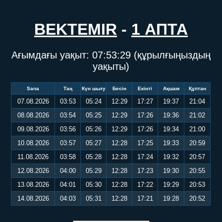
BEKTEMIR
-
1 АПТА
Ағымдағы уақыт:
07:53:29
(құрылғыңыздың
уақыты)
Sana
Таң
Күн шығу
Бесін
Екінті
Ақшам
Құптан
07.08.2026
03:53
05:24
12:29
17:27
19:37
21:04
08.08.2026
03:54
05:25
12:29
17:26
19:36
21:02
09.08.2026
03:56
05:26
12:29
17:26
19:34
21:00
10.08.2026
03:57
05:27
12:28
17:25
19:33
20:59
11.08.2026
03:58
05:28
12:28
17:24
19:32
20:57
12.08.2026
04:00
05:29
12:28
17:23
19:30
20:55
13.08.2026
04:01
05:30
12:28
17:22
19:29
20:53
14.08.2026
04:03
05:31
12:28
17:21
19:28
20:52