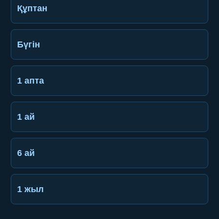
Құптан
Бүгін
1 апта
1 ай
6 ай
1 жыл