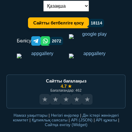
Тілді ауыстыру:
Сайтты бетбелгіге қосу
18114
Бөлісу
2072
Telegram orqali ulashish
WhatsApp orqali ulashish
Сайтты бағалаңыз
4.7 ★
Бағалағандар: 462
★
★
★
★
★
Намаз уақыттары
|
Негізгі өңірлер
|
Дін істері жөніндегі
комитет
|
Құпиялық саясаты
|
API (JSON)
|
API құжаты
|
Сайтқа енгізу (Widget)