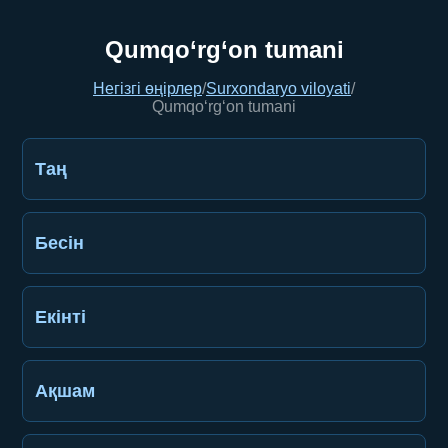
Qumqo‘rg‘on tumani
Негізгі өңірлер
/
Surxondaryo viloyati
/
Qumqo‘rg‘on tumani
Таң
Бесін
Екінті
Ақшам