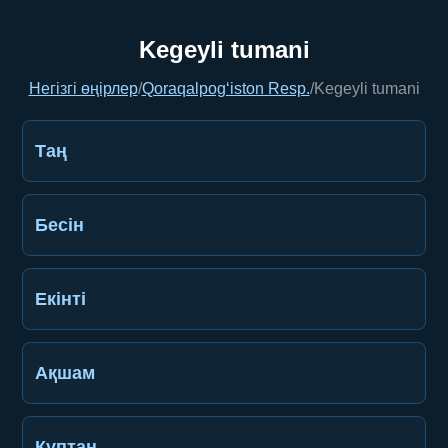
Kegeyli tumani
Негізгі өңірлер
/
Qoraqalpog‘iston Resp.
/
Kegeyli tumani
Таң
Бесін
Екінті
Ақшам
Құптан