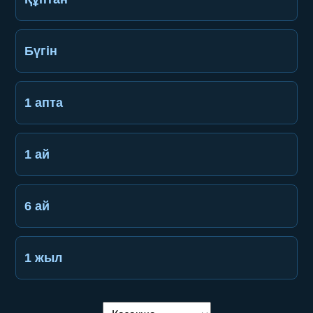
Бүгін
1 апта
1 ай
6 ай
1 жыл