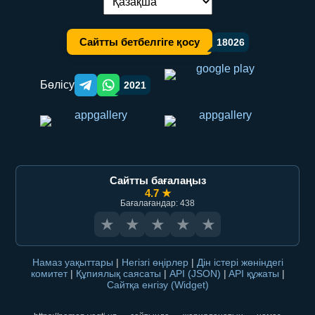
Тілді ауыстыру:
Сайтты бетбелгіге қосу
18026
Бөлісу
2021
Telegram orqali ulashish
WhatsApp orqali ulashish
Сайтты бағалаңыз
4.7 ★
Бағалағандар: 438
★
★
★
★
★
Намаз уақыттары
|
Негізгі өңірлер
|
Дін істері жөніндегі
комитет
|
Құпиялық саясаты
|
API (JSON)
|
API құжаты
|
Сайтқа енгізу (Widget)