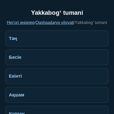
Yakkabog‘ tumani
Негізгі өңірлер
/
Qashqadaryo viloyati
/
Yakkabog‘ tumani
Таң
Бесін
Екінті
Ақшам
Құптан