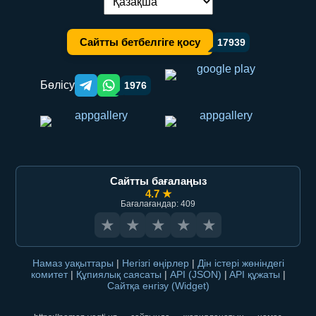
Тілді ауыстыру:
Сайтты бетбелгіге қосу
17939
Бөлісу
1976
Telegram orqali ulashish
WhatsApp orqali ulashish
Сайтты бағалаңыз
4.7 ★
Бағалағандар: 409
★
★
★
★
★
Намаз уақыттары
|
Негізгі өңірлер
|
Дін істері жөніндегі
комитет
|
Құпиялық саясаты
|
API (JSON)
|
API құжаты
|
Сайтқа енгізу (Widget)