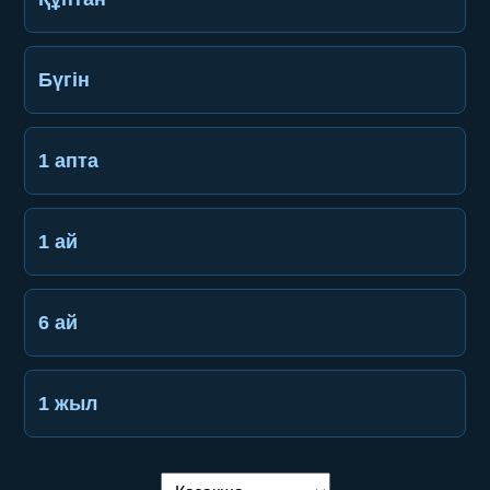
Бүгін
1 апта
1 ай
6 ай
1 жыл