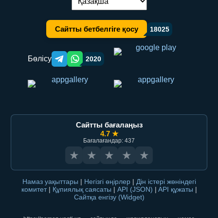
Тілді ауыстыру:
Сайтты бетбелгіге қосу
18025
Бөлісу
2020
Telegram orqali ulashish
WhatsApp orqali ulashish
Сайтты бағалаңыз
4.7 ★
Бағалағандар: 437
★
★
★
★
★
Намаз уақыттары
|
Негізгі өңірлер
|
Дін істері жөніндегі
комитет
|
Құпиялық саясаты
|
API (JSON)
|
API құжаты
|
Сайтқа енгізу (Widget)