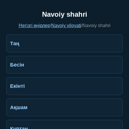
Navoiy shahri
Негізгі өңірлер
/
Navoiy viloyati
/
Navoiy shahri
Таң
Бесін
Екінті
Ақшам
Құптан