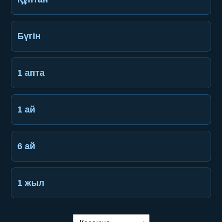
Бүгін
1 апта
1 ай
6 ай
1 жыл