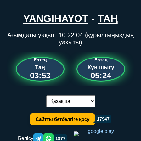
YANGIHAYOT
-
ТАҢ
Ағымдағы уақыт:
10:22:05
(құрылғыңыздың
уақыты)
Ертең
Ертең
Таң
Күн шығу
03:53
05:24
Тілді ауыстыру:
Сайтты бетбелгіге қосу
17947
Бөлісу
1977
Telegram orqali ulashish
WhatsApp orqali ulashish