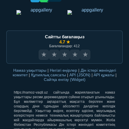
Сайтты бағалаңыз
4.7 ★
Бағалағандар: 412
★
★
★
★
★
Намаз уақыттары
|
Негізгі өңірлер
|
Дін істері жөніндегі
комитет
|
Құпиялық саясаты
|
API (JSON)
|
API құжаты
|
Сайтқа енгізу (Widget)
https://namoz-vaqti.uz сайтында жарияланатын намаз
уақыттары ресми дереккөздерге сүйене отырып ұсынылады.
Бұл мәліметтер ақпараттық мақсатта берілген және
олардың діни тұрғыдан абсолютті дәлдігіне кепілдік
берілмейді. Уақыттар өңірге, есептеу әдісіне, маусымдық
өзгерістерге немесе техникалық жаңартуларға байланысты
кей жағдайларда айырмашылық көрсетуі мүмкін. Жоба
Өзбекстан Республикасы Дін істері жөніндегі комитетінің