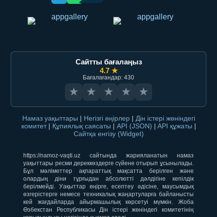
Сайтты бағалаңыз
4.7 ★
Бағалағандар: 430
★
★
★
★
★
Намаз уақыттары
|
Негізгі өңірлер
|
Дін істері жөніндегі
комитет
|
Құпиялық саясаты
|
API (JSON)
|
API құжаты
|
Сайтқа енгізу (Widget)
https://namoz-vaqti.uz сайтында жарияланатын намаз
уақыттары ресми дереккөздерге сүйене отырып ұсынылады.
Бұл мәліметтер ақпараттық мақсатта берілген және
олардың діни тұрғыдан абсолютті дәлдігіне кепілдік
берілмейді. Уақыттар өңірге, есептеу әдісіне, маусымдық
өзгерістерге немесе техникалық жаңартуларға байланысты
кей жағдайларда айырмашылық көрсетуі мүмкін. Жоба
Өзбекстан Республикасы Дін істері жөніндегі комитетінің