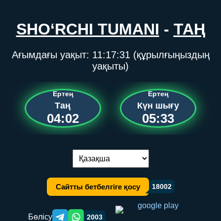
SHO‘RCHI TUMANI
-
ТАҢ
Ағымдағы уақыт:
11:17:31
(құрылғыңыздың
уақыты)
Ертең
Ертең
Таң
Күн шығу
04:02
05:33
Тілді ауыстыру:
Сайтты бетбелгіге қосу
18002
Бөлісу
2003
Telegram orqali ulashish
WhatsApp orqali ulashish