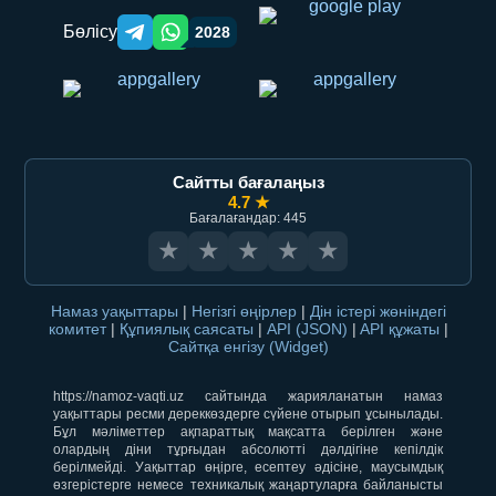
Бөлісу
2028
Telegram orqali ulashish
WhatsApp orqali ulashish
Сайтты бағалаңыз
4.7 ★
Бағалағандар: 445
★
★
★
★
★
Намаз уақыттары
|
Негізгі өңірлер
|
Дін істері жөніндегі
комитет
|
Құпиялық саясаты
|
API (JSON)
|
API құжаты
|
Сайтқа енгізу (Widget)
https://namoz-vaqti.uz сайтында жарияланатын намаз
уақыттары ресми дереккөздерге сүйене отырып ұсынылады.
Бұл мәліметтер ақпараттық мақсатта берілген және
олардың діни тұрғыдан абсолютті дәлдігіне кепілдік
берілмейді. Уақыттар өңірге, есептеу әдісіне, маусымдық
өзгерістерге немесе техникалық жаңартуларға байланысты