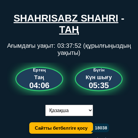
SHAHRISABZ SHAHRI
-
ТАҢ
Ағымдағы уақыт:
03:37:52
(құрылғыңыздың
уақыты)
Ертең
Бүгін
Таң
Күн шығу
04:06
05:35
Тілді ауыстыру:
Сайтты бетбелгіге қосу
18038