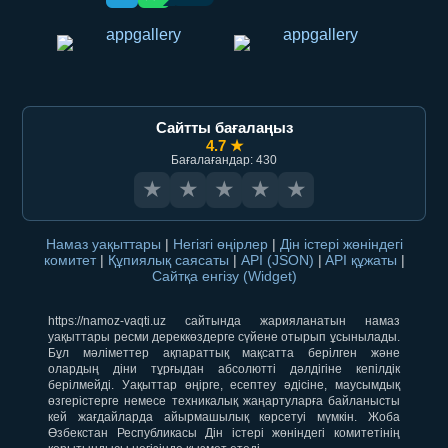
Сайтты бағалаңыз
4.7 ★
Бағалағандар: 430
★
★
★
★
★
Намаз уақыттары
|
Негізгі өңірлер
|
Дін істері жөніндегі
комитет
|
Құпиялық саясаты
|
API (JSON)
|
API құжаты
|
Сайтқа енгізу (Widget)
https://namoz-vaqti.uz сайтында жарияланатын намаз
уақыттары ресми дереккөздерге сүйене отырып ұсынылады.
Бұл мәліметтер ақпараттық мақсатта берілген және
олардың діни тұрғыдан абсолютті дәлдігіне кепілдік
берілмейді. Уақыттар өңірге, есептеу әдісіне, маусымдық
өзгерістерге немесе техникалық жаңартуларға байланысты
кей жағдайларда айырмашылық көрсетуі мүмкін. Жоба
Өзбекстан Республикасы Дін істері жөніндегі комитетінің