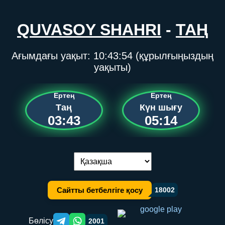
QUVASOY SHAHRI
-
ТАҢ
Ағымдағы уақыт:
10:43:54
(құрылғыңыздың
уақыты)
Ертең
Ертең
Таң
Күн шығу
03:43
05:14
Тілді ауыстыру:
Сайтты бетбелгіге қосу
18002
Бөлісу
2001
Telegram orqali ulashish
WhatsApp orqali ulashish