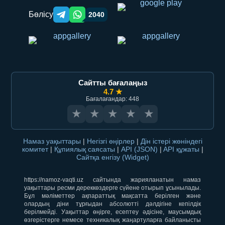
Бөлісу
2040
Telegram orqali ulashish
WhatsApp orqali ulashish
Сайтты бағалаңыз
4.7 ★
Бағалағандар: 448
★
★
★
★
★
Намаз уақыттары
|
Негізгі өңірлер
|
Дін істері жөніндегі
комитет
|
Құпиялық саясаты
|
API (JSON)
|
API құжаты
|
Сайтқа енгізу (Widget)
https://namoz-vaqti.uz сайтында жарияланатын намаз
уақыттары ресми дереккөздерге сүйене отырып ұсынылады.
Бұл мәліметтер ақпараттық мақсатта берілген және
олардың діни тұрғыдан абсолютті дәлдігіне кепілдік
берілмейді. Уақыттар өңірге, есептеу әдісіне, маусымдық
өзгерістерге немесе техникалық жаңартуларға байланысты