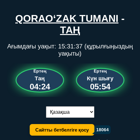
QORAO‘ZAK TUMANI
-
ТАҢ
Ағымдағы уақыт:
15:31:37
(құрылғыңыздың
уақыты)
Ертең
Ертең
Таң
Күн шығу
04:24
05:54
Тілді ауыстыру:
Сайтты бетбелгіге қосу
18064