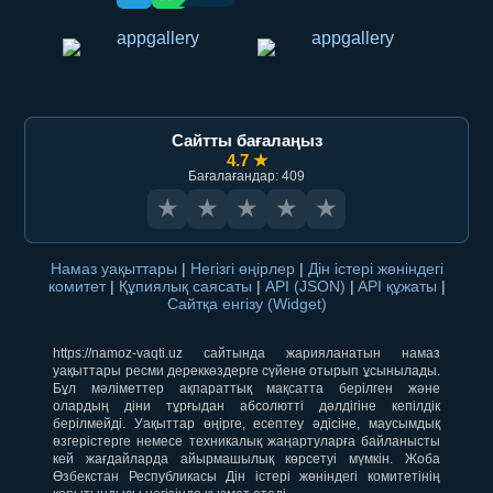
Сайтты бағалаңыз
4.7 ★
Бағалағандар: 409
★
★
★
★
★
Намаз уақыттары
|
Негізгі өңірлер
|
Дін істері жөніндегі
комитет
|
Құпиялық саясаты
|
API (JSON)
|
API құжаты
|
Сайтқа енгізу (Widget)
https://namoz-vaqti.uz сайтында жарияланатын намаз
уақыттары ресми дереккөздерге сүйене отырып ұсынылады.
Бұл мәліметтер ақпараттық мақсатта берілген және
олардың діни тұрғыдан абсолютті дәлдігіне кепілдік
берілмейді. Уақыттар өңірге, есептеу әдісіне, маусымдық
өзгерістерге немесе техникалық жаңартуларға байланысты
кей жағдайларда айырмашылық көрсетуі мүмкін. Жоба
Өзбекстан Республикасы Дін істері жөніндегі комитетінің