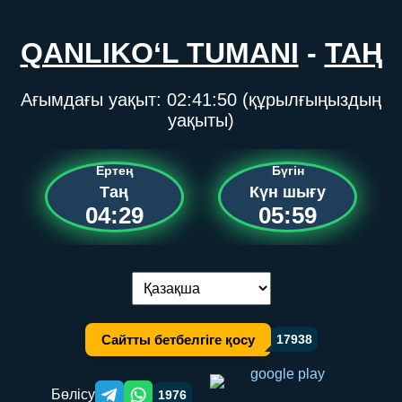
QANLIKO‘L TUMANI
-
ТАҢ
Ағымдағы уақыт:
02:41:50
(құрылғыңыздың
уақыты)
Ертең
Бүгін
Таң
Күн шығу
04:29
05:59
Тілді ауыстыру:
Сайтты бетбелгіге қосу
17938
Бөлісу
1976
Telegram orqali ulashish
WhatsApp orqali ulashish