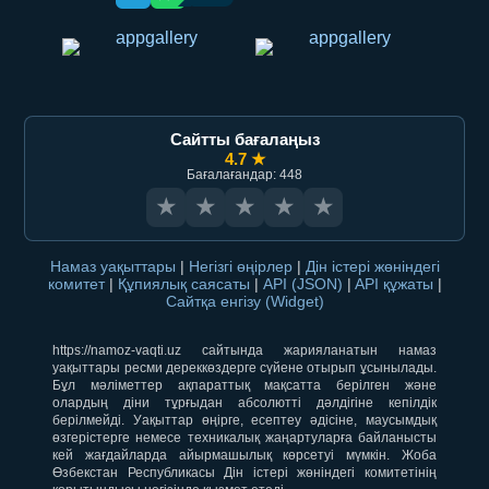
Сайтты бағалаңыз
4.7 ★
Бағалағандар: 448
★
★
★
★
★
Намаз уақыттары
|
Негізгі өңірлер
|
Дін істері жөніндегі
комитет
|
Құпиялық саясаты
|
API (JSON)
|
API құжаты
|
Сайтқа енгізу (Widget)
https://namoz-vaqti.uz сайтында жарияланатын намаз
уақыттары ресми дереккөздерге сүйене отырып ұсынылады.
Бұл мәліметтер ақпараттық мақсатта берілген және
олардың діни тұрғыдан абсолютті дәлдігіне кепілдік
берілмейді. Уақыттар өңірге, есептеу әдісіне, маусымдық
өзгерістерге немесе техникалық жаңартуларға байланысты
кей жағдайларда айырмашылық көрсетуі мүмкін. Жоба
Өзбекстан Республикасы Дін істері жөніндегі комитетінің