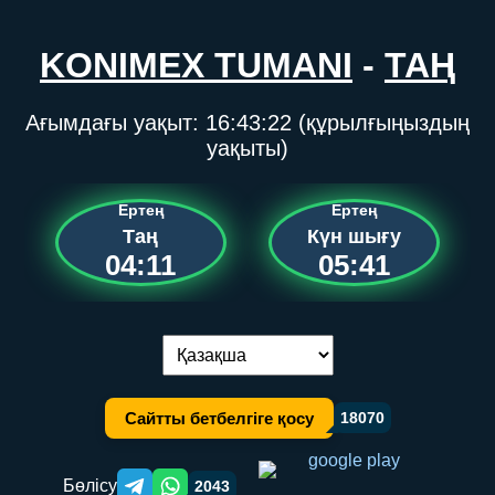
KONIMEX TUMANI
-
ТАҢ
Ағымдағы уақыт:
16:43:22
(құрылғыңыздың
уақыты)
Ертең
Ертең
Таң
Күн шығу
04:11
05:41
Тілді ауыстыру:
Сайтты бетбелгіге қосу
18070
Бөлісу
2043
Telegram orqali ulashish
WhatsApp orqali ulashish