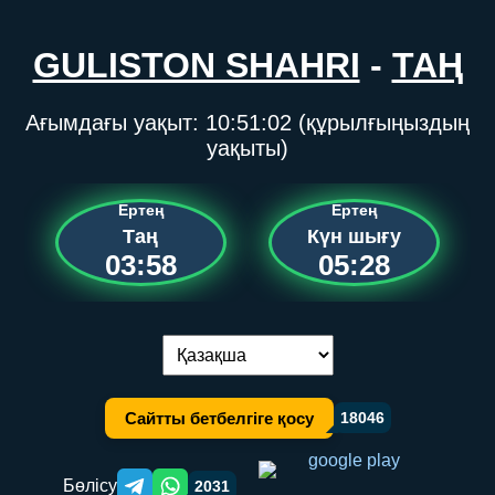
GULISTON SHAHRI
-
ТАҢ
Ағымдағы уақыт:
10:51:02
(құрылғыңыздың
уақыты)
Ертең
Ертең
Таң
Күн шығу
03:58
05:28
Тілді ауыстыру:
Сайтты бетбелгіге қосу
18046
Бөлісу
2031
Telegram orqali ulashish
WhatsApp orqali ulashish