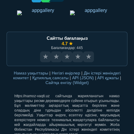
Сайтты бағалаңыз
4.7 ★
Бағалағандар: 445
★
★
★
★
★
Намаз уақыттары
|
Негізгі өңірлер
|
Дін істері жөніндегі
комитет
|
Құпиялық саясаты
|
API (JSON)
|
API құжаты
|
Сайтқа енгізу (Widget)
https://namoz-vaqti.uz сайтында жарияланатын намаз
уақыттары ресми дереккөздерге сүйене отырып ұсынылады.
Бұл мәліметтер ақпараттық мақсатта берілген және
олардың діни тұрғыдан абсолютті дәлдігіне кепілдік
берілмейді. Уақыттар өңірге, есептеу әдісіне, маусымдық
өзгерістерге немесе техникалық жаңартуларға байланысты
кей жағдайларда айырмашылық көрсетуі мүмкін. Жоба
Өзбекстан Республикасы Дін істері жөніндегі комитетінің