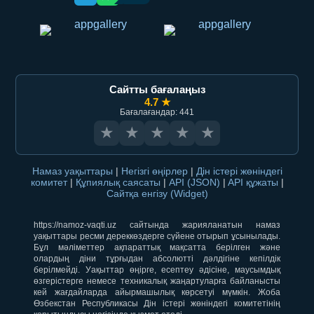
Сайтты бағалаңыз
4.7 ★
Бағалағандар: 441
★
★
★
★
★
Намаз уақыттары
|
Негізгі өңірлер
|
Дін істері жөніндегі
комитет
|
Құпиялық саясаты
|
API (JSON)
|
API құжаты
|
Сайтқа енгізу (Widget)
https://namoz-vaqti.uz сайтында жарияланатын намаз
уақыттары ресми дереккөздерге сүйене отырып ұсынылады.
Бұл мәліметтер ақпараттық мақсатта берілген және
олардың діни тұрғыдан абсолютті дәлдігіне кепілдік
берілмейді. Уақыттар өңірге, есептеу әдісіне, маусымдық
өзгерістерге немесе техникалық жаңартуларға байланысты
кей жағдайларда айырмашылық көрсетуі мүмкін. Жоба
Өзбекстан Республикасы Дін істері жөніндегі комитетінің