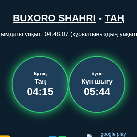
BUXORO SHAHRI
-
ТАҢ
ғымдағы уақыт:
04:48:07
(құрылғыңыздың уақыт
Ертең
Бүгін
Таң
Күн шығу
04:15
05:44