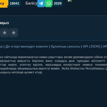
Бөлісу
осу
18041
2029
Telegram orqali ulashish
WhatsApp orqali ulashish
аңыз
★
★
лер
|
Дін істері жөніндегі комитет
|
Құпиялық саясаты
|
API (JSON)
|
AP
qti.uz сайтында жарияланатын намаз уақыттары ресми дереккөздерге сүйене 
ақпараттық мақсатта берілген және олардың діни тұрғыдан абсолютті дә
ыттар өңірге, есептеу әдісіне, маусымдық өзгерістерге немесе техника
ағдайларда айырмашылық көрсетуі мүмкін. Жоба Өзбекстан Республикасы Дін
ындысы негізінде қызмет етеді.