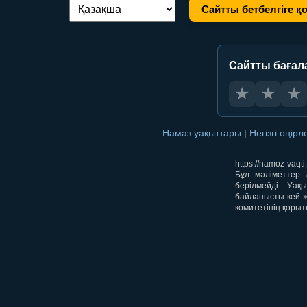
Сайтты бетбелгіге қ
Тілді ауыстыру:
Сайтты бағал
★
★
★
Намаз уақыттары
|
Негізгі өңір
https://namoz-va
Бұл мәліметтер 
берілмейді. Уақ
байланысты кей ж
комитетінің қорыт