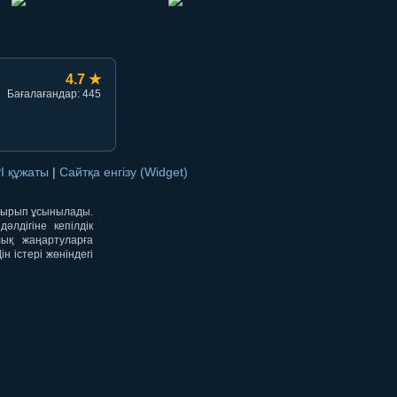
4.7 ★
Бағалағандар: 445
I құжаты
|
Сайтқа енгізу (Widget)
отырып ұсынылады.
лдігіне кепілдік
лық жаңартуларға
 істері жөніндегі