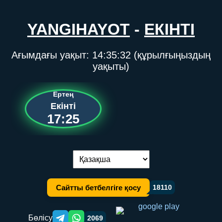
YANGIHAYOT
-
ЕКІНТІ
Ағымдағы уақыт:
14:35:32
(құрылғыңыздың
уақыты)
Ертең
Екінті
17:25
Тілді ауыстыру:
Сайтты бетбелгіге қосу
18110
Бөлісу
2069
Telegram orqali ulashish
WhatsApp orqali ulashish