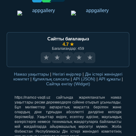
Сайтты бағалаңыз
4.7 ★
Бағалағандар: 459
★
★
★
★
★
Намаз уақыттары
|
Негізгі өңірлер
|
Дін істері жөніндегі
комитет
|
Құпиялық саясаты
|
API (JSON)
|
API құжаты
|
Сайтқа енгізу (Widget)
https://namoz-vaqti.uz сайтында жарияланатын намаз
уақыттары ресми дереккөздерге сүйене отырып ұсынылады.
Бұл мәліметтер ақпараттық мақсатта берілген және
олардың діни тұрғыдан абсолютті дәлдігіне кепілдік
берілмейді. Уақыттар өңірге, есептеу әдісіне, маусымдық
өзгерістерге немесе техникалық жаңартуларға байланысты
кей жағдайларда айырмашылық көрсетуі мүмкін. Жоба
Өзбекстан Республикасы Дін істері жөніндегі комитетінің