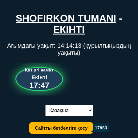
SHOFIRKON TUMANI
-
ЕКІНТІ
Ағымдағы уақыт:
14:14:13
(құрылғыңыздың
уақыты)
Қазіргі намаз
Екінті
17:47
Тілді ауыстыру:
Сайтты бетбелгіге қосу
17963