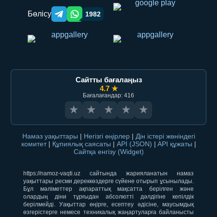
Бөлісу
1982
Telegram orqali ulashish
WhatsApp orqali ulashish
Сайтты бағалаңыз
4.7 ★
Бағалағандар: 416
★
★
★
★
★
Намаз уақыттары
|
Негізгі өңірлер
|
Дін істері жөніндегі
комитет
|
Құпиялық саясаты
|
API (JSON)
|
API құжаты
|
Сайтқа енгізу (Widget)
https://namoz-vaqti.uz сайтында жарияланатын намаз
уақыттары ресми дереккөздерге сүйене отырып ұсынылады.
Бұл мәліметтер ақпараттық мақсатта берілген және
олардың діни тұрғыдан абсолютті дәлдігіне кепілдік
берілмейді. Уақыттар өңірге, есептеу әдісіне, маусымдық
өзгерістерге немесе техникалық жаңартуларға байланысты