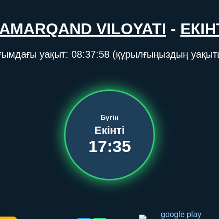
AMARQAND VILOYATI
-
ЕКІН
ғымдағы уақыт:
08:37:58
(құрылғыңыздың уақыт
Бүгін
Екінті
17:35