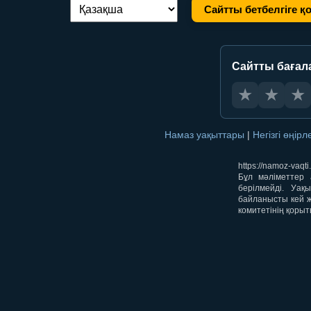
Сайтты бетбелгіге қ
Тілді ауыстыру:
Сайтты бағал
★
★
★
Намаз уақыттары
|
Негізгі өңір
https://namoz-va
Бұл мәліметтер 
берілмейді. Уақ
байланысты кей ж
комитетінің қорыт