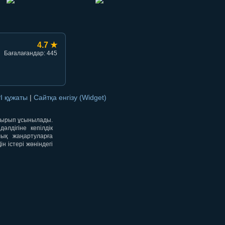
4.7 ★
Бағалағандар: 445
I құжаты
|
Сайтқа енгізу (Widget)
отырып ұсынылады.
лдігіне кепілдік
лық жаңартуларға
 істері жөніндегі