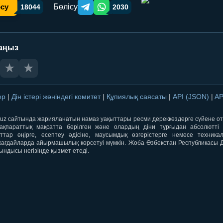
Бөлісу
осу
18044
2030
Telegram orqali ulashish
WhatsApp orqali ulashish
аңыз
★
★
лер
|
Дін істері жөніндегі комитет
|
Құпиялық саясаты
|
API (JSON)
|
AP
qti.uz сайтында жарияланатын намаз уақыттары ресми дереккөздерге сүйене 
ақпараттық мақсатта берілген және олардың діни тұрғыдан абсолютті дә
ыттар өңірге, есептеу әдісіне, маусымдық өзгерістерге немесе техника
ағдайларда айырмашылық көрсетуі мүмкін. Жоба Өзбекстан Республикасы Дін
ындысы негізінде қызмет етеді.