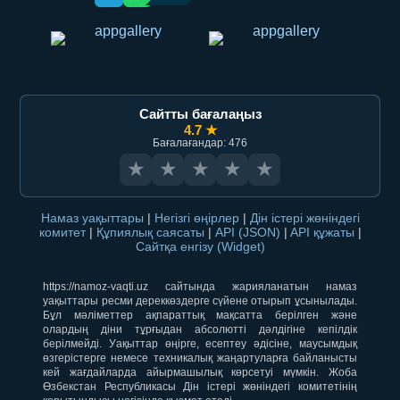
Сайтты бағалаңыз
4.7 ★
Бағалағандар: 476
★
★
★
★
★
Намаз уақыттары
|
Негізгі өңірлер
|
Дін істері жөніндегі
комитет
|
Құпиялық саясаты
|
API (JSON)
|
API құжаты
|
Сайтқа енгізу (Widget)
https://namoz-vaqti.uz сайтында жарияланатын намаз
уақыттары ресми дереккөздерге сүйене отырып ұсынылады.
Бұл мәліметтер ақпараттық мақсатта берілген және
олардың діни тұрғыдан абсолютті дәлдігіне кепілдік
берілмейді. Уақыттар өңірге, есептеу әдісіне, маусымдық
өзгерістерге немесе техникалық жаңартуларға байланысты
кей жағдайларда айырмашылық көрсетуі мүмкін. Жоба
Өзбекстан Республикасы Дін істері жөніндегі комитетінің