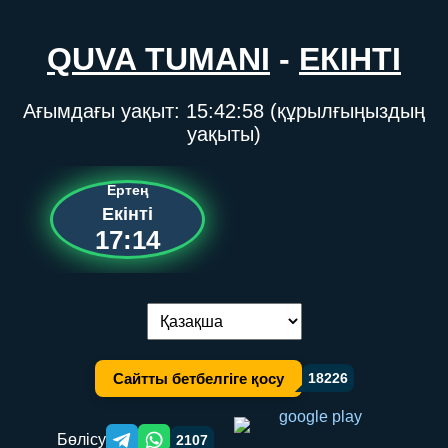
QUVA TUMANI
-
ЕКІНТІ
Ағымдағы уақыт:
15:42:59
(құрылғыңыздың
уақыты)
Ертең
Екінті
17:14
Тілді ауыстыру:
Сайтты бетбелгіге қосу
18226
Бөлісу
2107
Telegram orqali ulashish
WhatsApp orqali ulashish