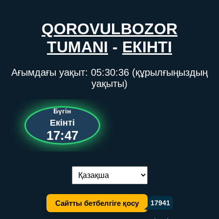
QOROVULBOZOR
TUMANI
-
ЕКІНТІ
Ағымдағы уақыт:
05:30:36
(құрылғыңыздың
уақыты)
Бүгін
Екінті
17:47
Тілді ауыстыру:
Сайтты бетбелгіге қосу
17941