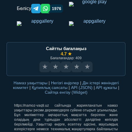
Бөлісу
1976
Telegram orqali ulashish
WhatsApp orqali ulashish
Сайтты бағалаңыз
4.7 ★
Бағалағандар: 409
★
★
★
★
★
Намаз уақыттары
|
Негізгі өңірлер
|
Дін істері жөніндегі
комитет
|
Құпиялық саясаты
|
API (JSON)
|
API құжаты
|
Сайтқа енгізу (Widget)
https://namoz-vaqti.uz сайтында жарияланатын намаз
уақыттары ресми дереккөздерге сүйене отырып ұсынылады.
Бұл мәліметтер ақпараттық мақсатта берілген және
олардың діни тұрғыдан абсолютті дәлдігіне кепілдік
берілмейді. Уақыттар өңірге, есептеу әдісіне, маусымдық
өзгерістерге немесе техникалық жаңартуларға байланысты