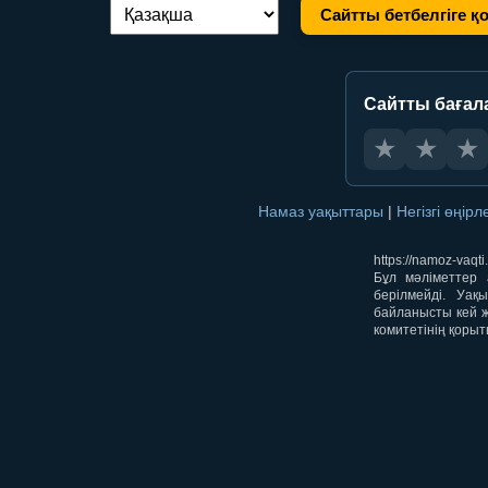
Сайтты бетбелгіге қ
Тілді ауыстыру:
Сайтты бағал
★
★
★
Намаз уақыттары
|
Негізгі өңір
https://namoz-va
Бұл мәліметтер 
берілмейді. Уақ
байланысты кей ж
комитетінің қорыт