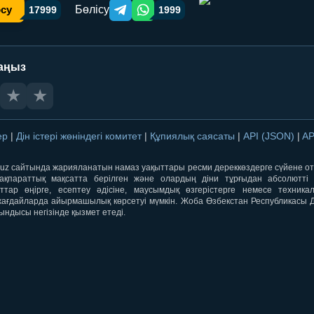
Бөлісу
осу
17999
1999
Telegram orqali ulashish
WhatsApp orqali ulashish
аңыз
★
★
лер
|
Дін істері жөніндегі комитет
|
Құпиялық саясаты
|
API (JSON)
|
AP
qti.uz сайтында жарияланатын намаз уақыттары ресми дереккөздерге сүйене 
ақпараттық мақсатта берілген және олардың діни тұрғыдан абсолютті дә
ыттар өңірге, есептеу әдісіне, маусымдық өзгерістерге немесе техника
ағдайларда айырмашылық көрсетуі мүмкін. Жоба Өзбекстан Республикасы Дін
ындысы негізінде қызмет етеді.