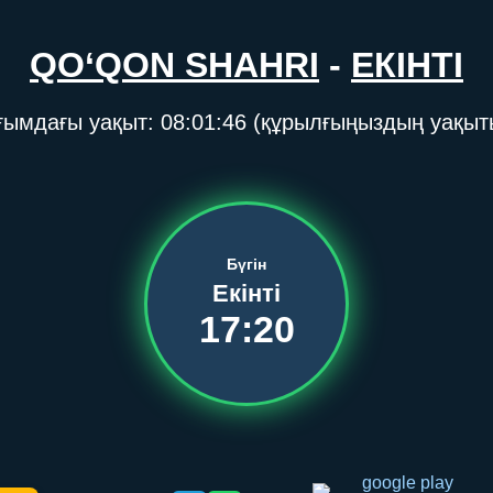
QO‘QON SHAHRI
-
ЕКІНТІ
ғымдағы уақыт:
08:01:47
(құрылғыңыздың уақыт
Бүгін
Екінті
17:20