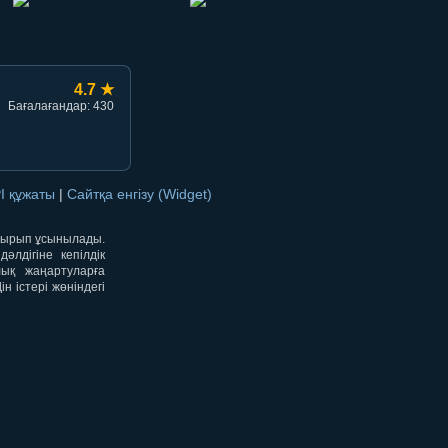
4.7 ★
Бағалағандар: 430
I құжаты
|
Сайтқа енгізу (Widget)
отырып ұсынылады.
лдігіне кепілдік
лық жаңартуларға
 істері жөніндегі