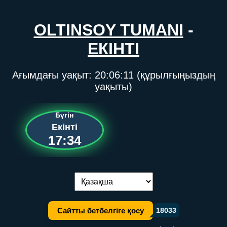
OLTINSOY TUMANI
-
ЕКІНТІ
Ағымдағы уақыт:
20:06:11
(құрылғыңыздың
уақыты)
Бүгін
Екінті
17:34
Тілді ауыстыру:
Сайтты бетбелгіге қосу
18033