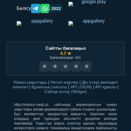
Бөлісу
2022
Telegram orqali ulashish
WhatsApp orqali ulashish
Сайтты бағалаңыз
4.7 ★
Бағалағандар: 441
★
★
★
★
★
Намаз уақыттары
|
Негізгі өңірлер
|
Дін істері жөніндегі
комитет
|
Құпиялық саясаты
|
API (JSON)
|
API құжаты
|
Сайтқа енгізу (Widget)
https://namoz-vaqti.uz сайтында жарияланатын намаз
уақыттары ресми дереккөздерге сүйене отырып ұсынылады.
Бұл мәліметтер ақпараттық мақсатта берілген және
олардың діни тұрғыдан абсолютті дәлдігіне кепілдік
берілмейді. Уақыттар өңірге, есептеу әдісіне, маусымдық
өзгерістерге немесе техникалық жаңартуларға байланысты