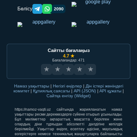
Бөлісу
2090
Telegram orqali ulashish
WhatsApp orqali ulashish
Сайтты бағалаңыз
4.7 ★
Бағалағандар: 471
★
★
★
★
★
Намаз уақыттары
|
Негізгі өңірлер
|
Дін істері жөніндегі
комитет
|
Құпиялық саясаты
|
API (JSON)
|
API құжаты
|
Сайтқа енгізу (Widget)
https://namoz-vaqti.uz сайтында жарияланатын намаз
уақыттары ресми дереккөздерге сүйене отырып ұсынылады.
Бұл мәліметтер ақпараттық мақсатта берілген және
олардың діни тұрғыдан абсолютті дәлдігіне кепілдік
берілмейді. Уақыттар өңірге, есептеу әдісіне, маусымдық
өзгерістерге немесе техникалық жаңартуларға байланысты