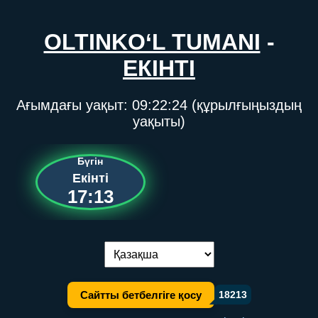
OLTINKO‘L TUMANI
-
ЕКІНТІ
Ағымдағы уақыт:
09:22:24
(құрылғыңыздың
уақыты)
Бүгін
Екінті
17:13
Тілді ауыстыру:
Сайтты бетбелгіге қосу
18213