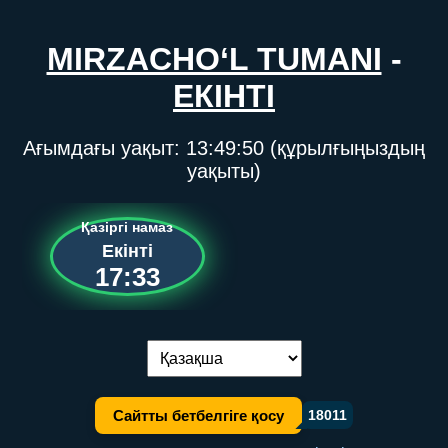
MIRZACHO‘L TUMANI
-
ЕКІНТІ
Ағымдағы уақыт:
13:49:50
(құрылғыңыздың
уақыты)
Қазіргі намаз
Екінті
17:33
Тілді ауыстыру:
Сайтты бетбелгіге қосу
18011