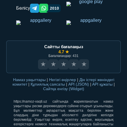
Бөлісу
2010
Telegram orqali ulashish
WhatsApp orqali ulashish
Сайтты бағалаңыз
4.7 ★
Бағалағандар: 431
★
★
★
★
★
Намаз уақыттары
|
Негізгі өңірлер
|
Дін істері жөніндегі
комитет
|
Құпиялық саясаты
|
API (JSON)
|
API құжаты
|
Сайтқа енгізу (Widget)
https://namoz-vaqti.uz сайтында жарияланатын намаз
уақыттары ресми дереккөздерге сүйене отырып ұсынылады.
Бұл мәліметтер ақпараттық мақсатта берілген және
олардың діни тұрғыдан абсолютті дәлдігіне кепілдік
берілмейді. Уақыттар өңірге, есептеу әдісіне, маусымдық
өзгерістерге немесе техникалық жаңартуларға байланысты