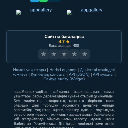
Сайтты бағалаңыз
4.7 ★
Бағалағандар: 455
★
★
★
★
★
Намаз уақыттары
|
Негізгі өңірлер
|
Дін істері жөніндегі
комитет
|
Құпиялық саясаты
|
API (JSON)
|
API құжаты
|
Сайтқа енгізу (Widget)
https://namoz-vaqti.uz сайтында жарияланатын намаз
уақыттары ресми дереккөздерге сүйене отырып ұсынылады.
Бұл мәліметтер ақпараттық мақсатта берілген және
олардың діни тұрғыдан абсолютті дәлдігіне кепілдік
берілмейді. Уақыттар өңірге, есептеу әдісіне, маусымдық
өзгерістерге немесе техникалық жаңартуларға байланысты
кей жағдайларда айырмашылық көрсетуі мүмкін. Жоба
Өзбекстан Республикасы Дін істері жөніндегі комитетінің