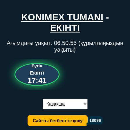
KONIMEX TUMANI
-
ЕКІНТІ
Ағымдағы уақыт:
06:50:55
(құрылғыңыздың
уақыты)
Бүгін
Екінті
17:41
Тілді ауыстыру:
Сайтты бетбелгіге қосу
18096