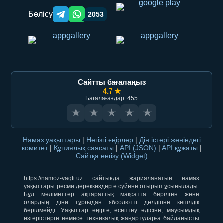
Бөлісу
2053
Telegram orqali ulashish
WhatsApp orqali ulashish
Сайтты бағалаңыз
4.7 ★
Бағалағандар: 455
★
★
★
★
★
Намаз уақыттары
|
Негізгі өңірлер
|
Дін істері жөніндегі
комитет
|
Құпиялық саясаты
|
API (JSON)
|
API құжаты
|
Сайтқа енгізу (Widget)
https://namoz-vaqti.uz сайтында жарияланатын намаз
уақыттары ресми дереккөздерге сүйене отырып ұсынылады.
Бұл мәліметтер ақпараттық мақсатта берілген және
олардың діни тұрғыдан абсолютті дәлдігіне кепілдік
берілмейді. Уақыттар өңірге, есептеу әдісіне, маусымдық
өзгерістерге немесе техникалық жаңартуларға байланысты