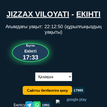
JIZZAX VILOYATI
-
ЕКІНТІ
Ағымдағы уақыт:
22:12:50
(құрылғыңыздың
уақыты)
Бүгін
Екінті
17:33
Тілді ауыстыру:
Сайтты бетбелгіге қосу
17985
Бөлісу
1991
Telegram orqali ulashish
WhatsApp orqali ulashish