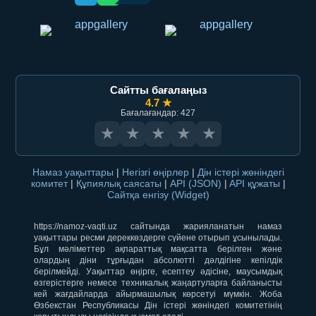
Сайтты бағалаңыз
4.7 ★
Бағалағандар: 427
★
★
★
★
★
Намаз уақыттары
|
Негізгі өңірлер
|
Дін істері жөніндегі
комитет
|
Құпиялық саясаты
|
API (JSON)
|
API құжаты
|
Сайтқа енгізу (Widget)
https://namoz-vaqti.uz сайтында жарияланатын намаз
уақыттары ресми дереккөздерге сүйене отырып ұсынылады.
Бұл мәліметтер ақпараттық мақсатта берілген және
олардың діни тұрғыдан абсолютті дәлдігіне кепілдік
берілмейді. Уақыттар өңірге, есептеу әдісіне, маусымдық
өзгерістерге немесе техникалық жаңартуларға байланысты
кей жағдайларда айырмашылық көрсетуі мүмкін. Жоба
Өзбекстан Республикасы Дін істері жөніндегі комитетінің