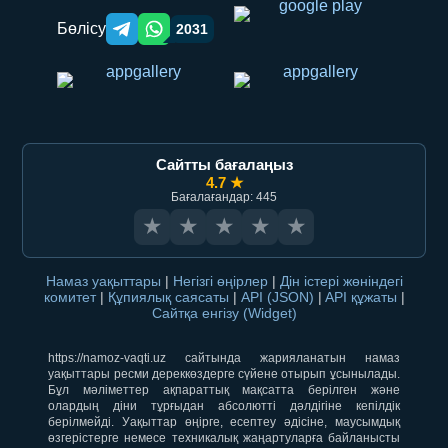
Бөлісу
2031
Telegram orqali ulashish
WhatsApp orqali ulashish
Сайтты бағалаңыз
4.7 ★
Бағалағандар: 445
★
★
★
★
★
Намаз уақыттары
|
Негізгі өңірлер
|
Дін істері жөніндегі
комитет
|
Құпиялық саясаты
|
API (JSON)
|
API құжаты
|
Сайтқа енгізу (Widget)
https://namoz-vaqti.uz сайтында жарияланатын намаз
уақыттары ресми дереккөздерге сүйене отырып ұсынылады.
Бұл мәліметтер ақпараттық мақсатта берілген және
олардың діни тұрғыдан абсолютті дәлдігіне кепілдік
берілмейді. Уақыттар өңірге, есептеу әдісіне, маусымдық
өзгерістерге немесе техникалық жаңартуларға байланысты