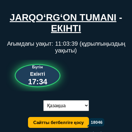
JARQO‘RG‘ON TUMANI
-
ЕКІНТІ
Ағымдағы уақыт:
11:03:40
(құрылғыңыздың
уақыты)
Бүгін
Екінті
17:34
Тілді ауыстыру:
Сайтты бетбелгіге қосу
18046