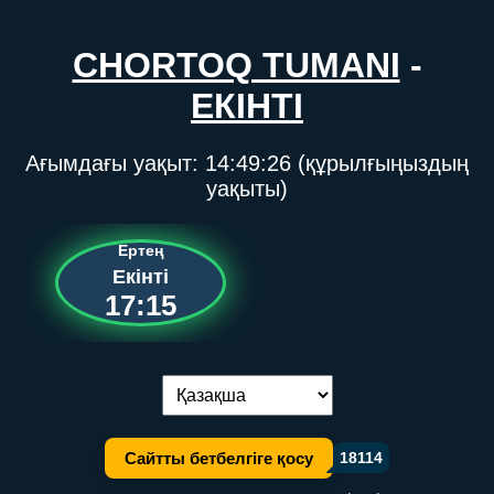
CHORTOQ TUMANI
-
ЕКІНТІ
Ағымдағы уақыт:
14:49:26
(құрылғыңыздың
уақыты)
Ертең
Екінті
17:15
Тілді ауыстыру:
Сайтты бетбелгіге қосу
18114