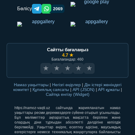
Бөлісу
2069
Telegram orqali ulashish
WhatsApp orqali ulashish
Сайтты бағалаңыз
4.7 ★
Бағалағандар: 460
★
★
★
★
★
Намаз уақыттары
|
Негізгі өңірлер
|
Дін істері жөніндегі
комитет
|
Құпиялық саясаты
|
API (JSON)
|
API құжаты
|
Сайтқа енгізу (Widget)
https://namoz-vaqti.uz сайтында жарияланатын намаз
уақыттары ресми дереккөздерге сүйене отырып ұсынылады.
Бұл мәліметтер ақпараттық мақсатта берілген және
олардың діни тұрғыдан абсолютті дәлдігіне кепілдік
берілмейді. Уақыттар өңірге, есептеу әдісіне, маусымдық
өзгерістерге немесе техникалық жаңартуларға байланысты