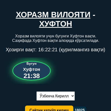
ХОРАЗМ ВИЛОЯТИ
-
ХУФТОН
Хоразм вилояти учун бугунги Хуфтон вақти.
Саҳифада Хуфтон вақти алоҳида кўрсатилади.
Ҳозирги вақт:
16:22:21
(қурилмангиз вақти)
Бугун
Хуфтон
21:38
Тилни алмаштириш:
Сайтни хатчўп қилиш
18025