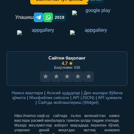
Улашиш
2019
Telegram orqali ulashish
WhatsApp orqali ulashish
Сайтни баҳоланг
4.7 ★
Баҳоловчи: 436
★
★
★
★
★
Намоз вақтлари
|
Асосий ҳудудлар
|
Дин ишлари бўйича
қўмита
|
Махфийлик сиёсати
|
API (JSON)
|
API ҳужжати
|
Сайтда жойлаштириш (Widget)
https://namoz-vaqti.uz сайтида эълон қилинаётган намоз
вақтлари расмий манбаларга таянган ҳолда тақдим этилади.
Мазкур маълумотлар ахборот мақсадида берилган бўлиб,
уларнинг диний жиҳатдан мутлақ аниқлиги