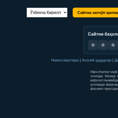
Сайтни хатчўп қили
Тилни алмаштириш:
Сайтни баҳол
★
★
★
Намоз вақтлари
|
Асосий ҳудудлар
|
Д
https://namoz-va
этилади. Мазкур 
кафолатланмайди.
ҳолларда фарқ қи
фаолият юритади