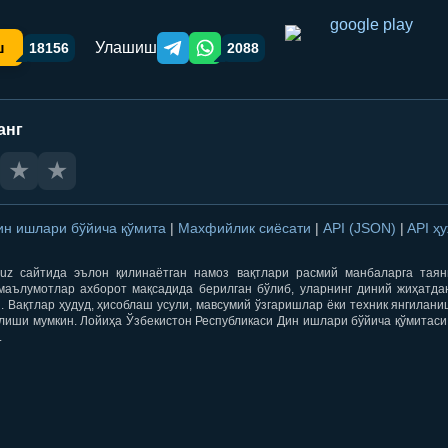
Улашиш
ш
18156
2088
Telegram orqali ulashish
WhatsApp orqali ulashish
анг
★
★
ин ишлари бўйича қўмита
|
Махфийлик сиёсати
|
API (JSON)
|
API ҳ
qti.uz сайтида эълон қилинаётган намоз вақтлари расмий манбаларга тая
маълумотлар ахборот мақсадида берилган бўлиб, уларнинг диний жиҳатда
 Вақтлар ҳудуд, ҳисоблаш усули, мавсумий ўзгаришлар ёки техник янгилан
лиши мумкин. Лойиҳа Ўзбекистон Республикаси Дин ишлари бўйича қўмитаси
.