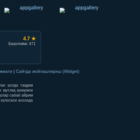
4.7 ★
Баҳоловчи: 471
ужжати
|
Сайтда жойлаштириш (Widget)
нган ҳолда тақдим
н мутлақ аниқлиги
ишлар сабаб айрим
 хулосаси асосида