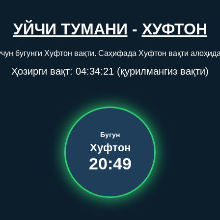
УЙЧИ ТУМАНИ
-
ХУФТОН
учун бугунги Хуфтон вақти. Саҳифада Хуфтон вақти алоҳида
Ҳозирги вақт:
04:34:21
(қурилмангиз вақти)
Бугун
Хуфтон
20:49