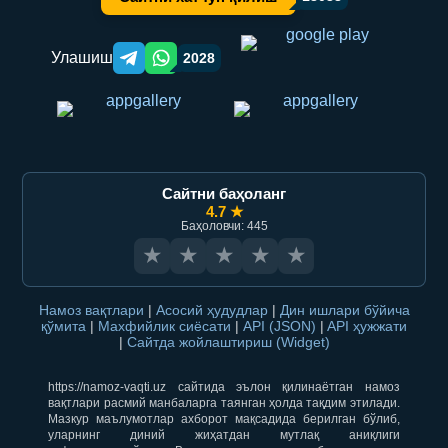
Улашиш
2028
Telegram orqali ulashish
WhatsApp orqali ulashish
Сайтни баҳоланг
4.7 ★
Баҳоловчи: 445
★
★
★
★
★
Намоз вақтлари
|
Асосий ҳудудлар
|
Дин ишлари бўйича
қўмита
|
Махфийлик сиёсати
|
API (JSON)
|
API ҳужжати
|
Сайтда жойлаштириш (Widget)
https://namoz-vaqti.uz сайтида эълон қилинаётган намоз
вақтлари расмий манбаларга таянган ҳолда тақдим этилади.
Мазкур маълумотлар ахборот мақсадида берилган бўлиб,
уларнинг диний жиҳатдан мутлақ аниқлиги