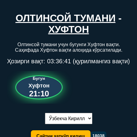
ОЛТИНСОЙ ТУМАНИ
-
ХУФТОН
Олтинсой тумани учун бугунги Хуфтон вақти.
Саҳифада Хуфтон вақти алоҳида кўрсатилади.
Ҳозирги вақт:
03:36:41
(қурилмангиз вақти)
Бугун
Хуфтон
21:10
Тилни алмаштириш:
Сайтни хатчўп қилиш
18038