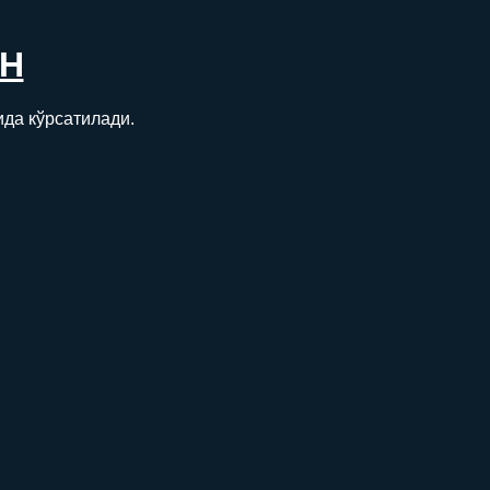
Н
ида кўрсатилади.