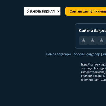
Сайтни хатчўп қили
Тилни алмаштириш:
Сайтни баҳол
★
★
★
Намоз вақтлари
|
Асосий ҳудудлар
|
Д
https://namoz-va
этилади. Мазкур 
кафолатланмайди.
ҳолларда фарқ қи
фаолият юритади