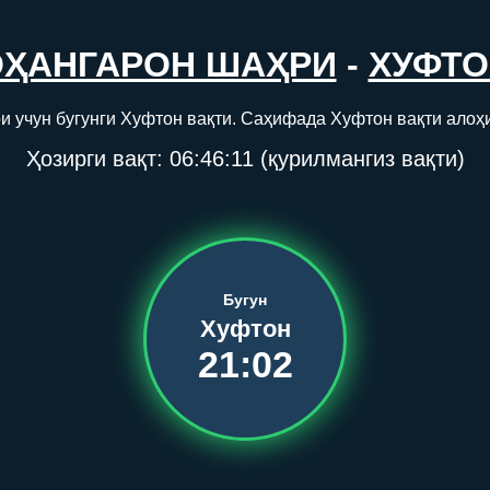
ОҲАНГАРОН ШАҲРИ
-
ХУФТО
 учун бугунги Хуфтон вақти. Саҳифада Хуфтон вақти алоҳ
Ҳозирги вақт:
06:46:11
(қурилмангиз вақти)
Бугун
Хуфтон
21:02