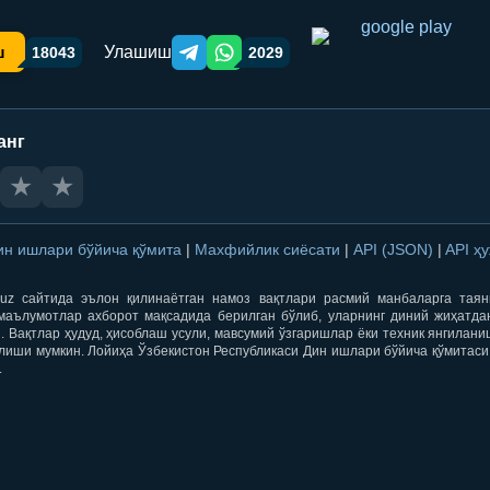
Улашиш
ш
18043
2029
Telegram orqali ulashish
WhatsApp orqali ulashish
анг
★
★
ин ишлари бўйича қўмита
|
Махфийлик сиёсати
|
API (JSON)
|
API ҳ
qti.uz сайтида эълон қилинаётган намоз вақтлари расмий манбаларга тая
маълумотлар ахборот мақсадида берилган бўлиб, уларнинг диний жиҳатда
 Вақтлар ҳудуд, ҳисоблаш усули, мавсумий ўзгаришлар ёки техник янгилан
лиши мумкин. Лойиҳа Ўзбекистон Республикаси Дин ишлари бўйича қўмитаси
.