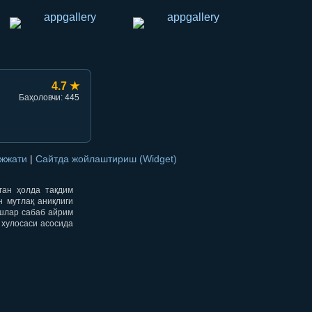
4.7 ★
Баҳоловчи: 445
ужжати
|
Сайтда жойлаштириш (Widget)
нган ҳолда тақдим
н мутлақ аниқлиги
ишлар сабаб айрим
 хулосаси асосида