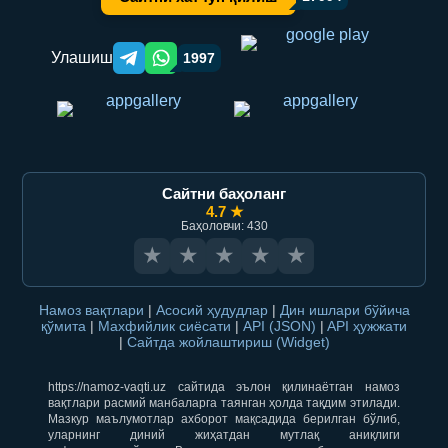
Улашиш
1997
Telegram orqali ulashish
WhatsApp orqali ulashish
Сайтни баҳоланг
4.7 ★
Баҳоловчи: 430
★
★
★
★
★
Намоз вақтлари
|
Асосий ҳудудлар
|
Дин ишлари бўйича
қўмита
|
Махфийлик сиёсати
|
API (JSON)
|
API ҳужжати
|
Сайтда жойлаштириш (Widget)
https://namoz-vaqti.uz сайтида эълон қилинаётган намоз
вақтлари расмий манбаларга таянган ҳолда тақдим этилади.
Мазкур маълумотлар ахборот мақсадида берилган бўлиб,
уларнинг диний жиҳатдан мутлақ аниқлиги