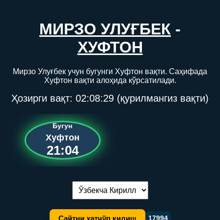
МИРЗО УЛУҒБЕК
-
ХУФТОН
Мирзо Улуғбек учун бугунги Хуфтон вақти. Саҳифада
Хуфтон вақти алоҳида кўрсатилади.
Ҳозирги вақт:
02:08:29
(қурилмангиз вақти)
Бугун
Хуфтон
21:04
Тилни алмаштириш:
Сайтни хатчўп қилиш
17994