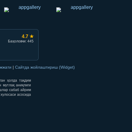
4.7 ★
Баҳоловчи: 445
ужжати
|
Сайтда жойлаштириш (Widget)
нган ҳолда тақдим
н мутлақ аниқлиги
ишлар сабаб айрим
 хулосаси асосида