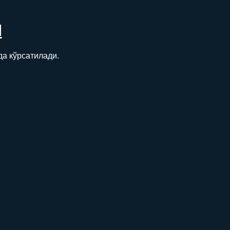
Н
да кўрсатилади.