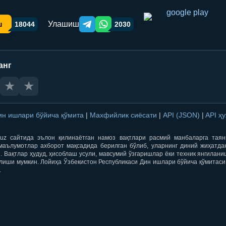
Улашиш
ш
18044
2030
Telegram orqali ulashish
WhatsApp orqali ulashish
анг
★
★
ин ишлари бўйича қўмита
|
Махфийлик сиёсати
|
API (JSON)
|
API ҳ
qti.uz сайтида эълон қилинаётган намоз вақтлари расмий манбаларга тая
маълумотлар ахборот мақсадида берилган бўлиб, уларнинг диний жиҳатда
 Вақтлар ҳудуд, ҳисоблаш усули, мавсумий ўзгаришлар ёки техник янгилан
лиши мумкин. Лойиҳа Ўзбекистон Республикаси Дин ишлари бўйича қўмитаси
.