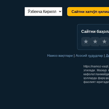
Сайтни хатчўп қили
Тилни алмаштириш:
Сайтни баҳол
★
★
★
Намоз вақтлари
|
Асосий ҳудудлар
|
Д
https://namoz-va
этилади. Мазкур 
кафолатланмайди.
ҳолларда фарқ қи
фаолият юритади