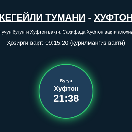
КЕГЕЙЛИ ТУМАНИ
-
ХУФТО
 учун бугунги Хуфтон вақти. Саҳифада Хуфтон вақти алоҳи
Ҳозирги вақт:
09:15:20
(қурилмангиз вақти)
Бугун
Хуфтон
21:38