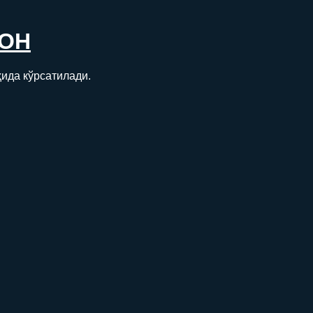
ОН
ҳида кўрсатилади.