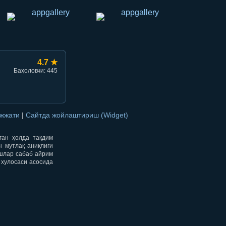
4.7 ★
Баҳоловчи: 445
ужжати
|
Сайтда жойлаштириш (Widget)
нган ҳолда тақдим
н мутлақ аниқлиги
ишлар сабаб айрим
 хулосаси асосида