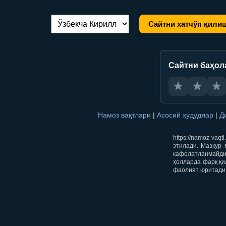
Сайтни хатчўп қили
Тилни алмаштириш:
Сайтни баҳол
★
★
★
Намоз вақтлари
|
Асосий ҳудудлар
|
Д
https://namoz-va
этилади. Мазкур 
кафолатланмайди.
ҳолларда фарқ қи
фаолият юритади