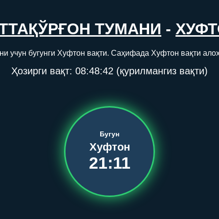
ТТАҚЎРҒОН ТУМАНИ
-
ХУФТ
ни учун бугунги Хуфтон вақти. Саҳифада Хуфтон вақти ало
Ҳозирги вақт:
08:48:42
(қурилмангиз вақти)
Бугун
Хуфтон
21:11