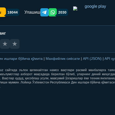
Улашиш
ш
18044
2030
Telegram orqali ulashish
WhatsApp orqali ulashish
анг
★
★
ин ишлари бўйича қўмита
|
Махфийлик сиёсати
|
API (JSON)
|
API ҳ
qti.uz сайтида эълон қилинаётган намоз вақтлари расмий манбаларга тая
маълумотлар ахборот мақсадида берилган бўлиб, уларнинг диний жиҳатда
 Вақтлар ҳудуд, ҳисоблаш усули, мавсумий ўзгаришлар ёки техник янгилан
лиши мумкин. Лойиҳа Ўзбекистон Республикаси Дин ишлари бўйича қўмитаси
.