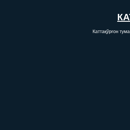
КА
Каттақўрғон тума