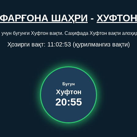
ФАРҒОНА ШАҲРИ
-
ХУФТО
 учун бугунги Хуфтон вақти. Саҳифада Хуфтон вақти алоҳид
Ҳозирги вақт:
11:02:54
(қурилмангиз вақти)
Бугун
Хуфтон
20:55