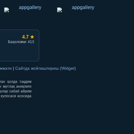
4.7 ★
Баҳоловчи: 413
ужжати
|
Сайтда жойлаштириш (Widget)
нган ҳолда тақдим
н мутлақ аниқлиги
ишлар сабаб айрим
 хулосаси асосида