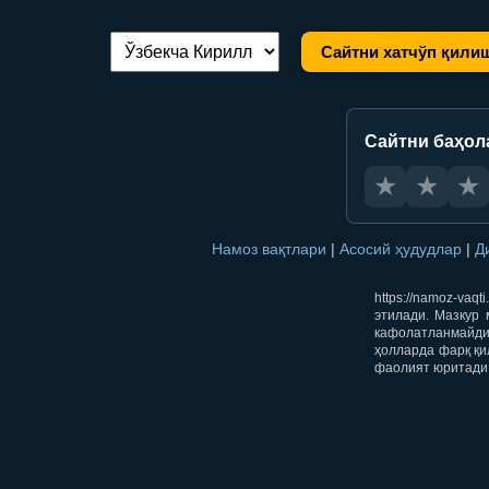
Сайтни хатчўп қили
Тилни алмаштириш:
Сайтни баҳол
★
★
★
Намоз вақтлари
|
Асосий ҳудудлар
|
Д
https://namoz-va
этилади. Мазкур 
кафолатланмайди.
ҳолларда фарқ қи
фаолият юритади