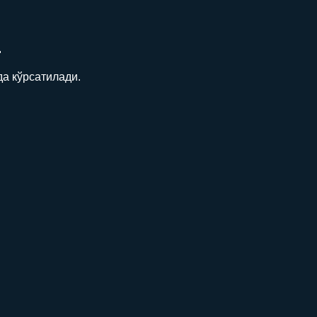
Н
а кўрсатилади.