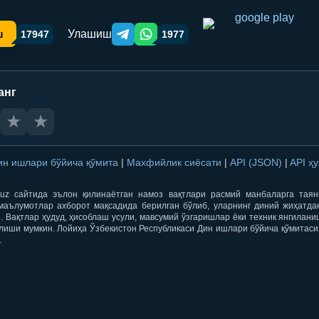
Улашиш
ш
17947
1977
Telegram orqali ulashish
WhatsApp orqali ulashish
анг
★
★
ин ишлари бўйича қўмита
|
Махфийлик сиёсати
|
API (JSON)
|
API ҳ
qti.uz сайтида эълон қилинаётган намоз вақтлари расмий манбаларга тая
маълумотлар ахборот мақсадида берилган бўлиб, уларнинг диний жиҳатда
 Вақтлар ҳудуд, ҳисоблаш усули, мавсумий ўзгаришлар ёки техник янгилан
лиши мумкин. Лойиҳа Ўзбекистон Республикаси Дин ишлари бўйича қўмитаси
.