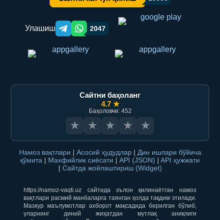
Улашиш
2047
Telegram orqali ulashish
WhatsApp orqali ulashish
Сайтни баҳоланг
4.7 ★
Баҳоловчи: 452
★
★
★
★
★
Намоз вақтлари
|
Асосий ҳудудлар
|
Дин ишлари бўйича
қўмита
|
Махфийлик сиёсати
|
API (JSON)
|
API ҳужжати
|
Сайтда жойлаштириш (Widget)
https://namoz-vaqti.uz сайтида эълон қилинаётган намоз
вақтлари расмий манбаларга таянган ҳолда тақдим этилади.
Мазкур маълумотлар ахборот мақсадида берилган бўлиб,
уларнинг диний жиҳатдан мутлақ аниқлиги