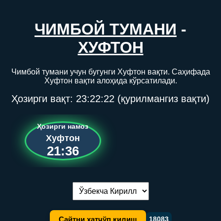
ЧИМБОЙ ТУМАНИ
-
ХУФТОН
Чимбой тумани учун бугунги Хуфтон вақти. Саҳифада
Хуфтон вақти алоҳида кўрсатилади.
Ҳозирги вақт:
23:22:22
(қурилмангиз вақти)
Ҳозирги намоз
Хуфтон
21:36
Тилни алмаштириш:
Сайтни хатчўп қилиш
18083