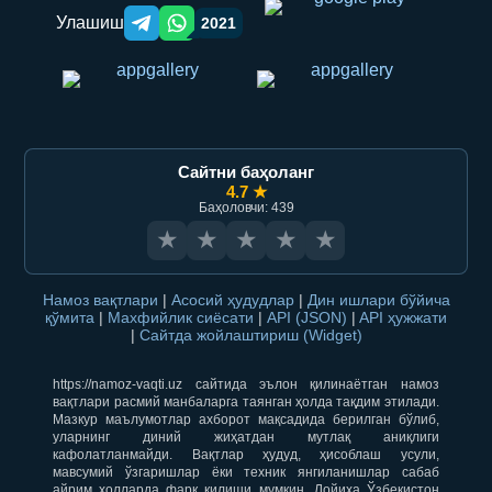
Улашиш
2021
Telegram orqali ulashish
WhatsApp orqali ulashish
Сайтни баҳоланг
4.7 ★
Баҳоловчи: 439
★
★
★
★
★
Намоз вақтлари
|
Асосий ҳудудлар
|
Дин ишлари бўйича
қўмита
|
Махфийлик сиёсати
|
API (JSON)
|
API ҳужжати
|
Сайтда жойлаштириш (Widget)
https://namoz-vaqti.uz сайтида эълон қилинаётган намоз
вақтлари расмий манбаларга таянган ҳолда тақдим этилади.
Мазкур маълумотлар ахборот мақсадида берилган бўлиб,
уларнинг диний жиҳатдан мутлақ аниқлиги
кафолатланмайди. Вақтлар ҳудуд, ҳисоблаш усули,
мавсумий ўзгаришлар ёки техник янгиланишлар сабаб
айрим ҳолларда фарқ қилиши мумкин. Лойиҳа Ўзбекистон