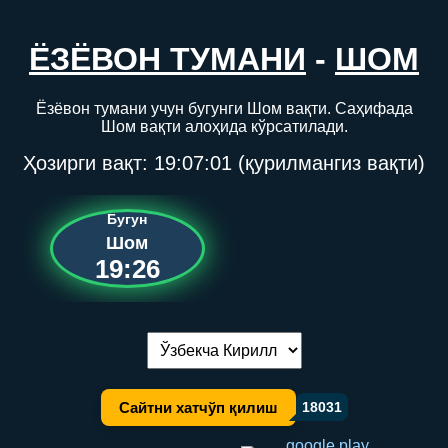
ЁЗЁВОН ТУМАНИ
-
ШОМ
Ёзёвон тумани учун бугунги Шом вақти. Саҳифада
Шом вақти алоҳида кўрсатилади.
Ҳозирги вақт:
19:07:01
(қурилмангиз вақти)
Бугун
Шом
19:26
Тилни алмаштириш:
Сайтни хатчўп қилиш
18031