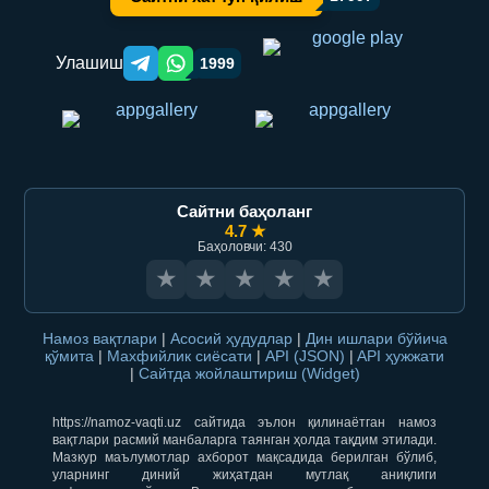
Улашиш
1999
Telegram orqali ulashish
WhatsApp orqali ulashish
Сайтни баҳоланг
4.7 ★
Баҳоловчи: 430
★
★
★
★
★
Намоз вақтлари
|
Асосий ҳудудлар
|
Дин ишлари бўйича
қўмита
|
Махфийлик сиёсати
|
API (JSON)
|
API ҳужжати
|
Сайтда жойлаштириш (Widget)
https://namoz-vaqti.uz сайтида эълон қилинаётган намоз
вақтлари расмий манбаларга таянган ҳолда тақдим этилади.
Мазкур маълумотлар ахборот мақсадида берилган бўлиб,
уларнинг диний жиҳатдан мутлақ аниқлиги