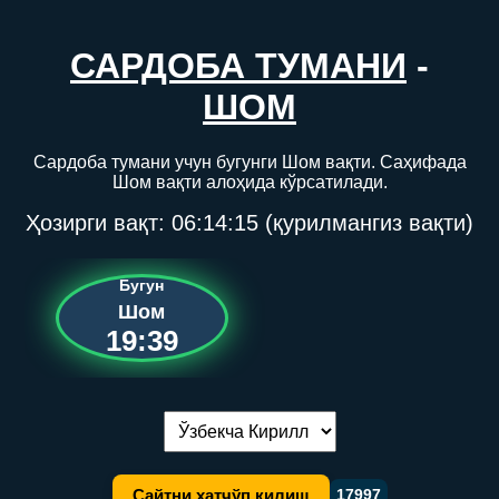
САРДОБА ТУМАНИ
-
ШОМ
Сардоба тумани учун бугунги Шом вақти. Саҳифада
Шом вақти алоҳида кўрсатилади.
Ҳозирги вақт:
06:14:15
(қурилмангиз вақти)
Бугун
Шом
19:39
Тилни алмаштириш:
Сайтни хатчўп қилиш
17997