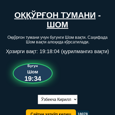
ОҚҚЎРҒОН ТУМАНИ
-
ШОМ
Оққўрғон тумани учун бугунги Шом вақти. Саҳифада
Шом вақти алоҳида кўрсатилади.
Ҳозирги вақт:
19:18:04
(қурилмангиз вақти)
Бугун
Шом
19:34
Тилни алмаштириш:
Сайтни хатчўп қилиш
18078