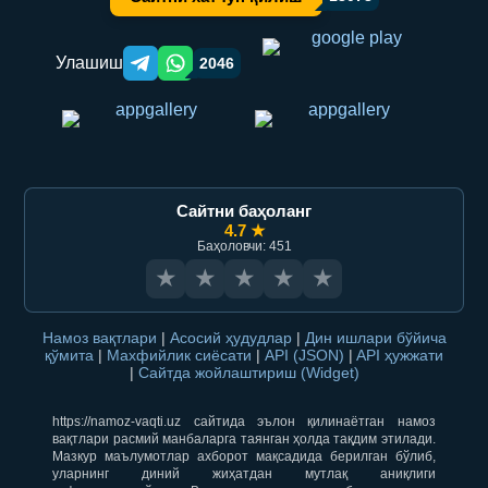
Улашиш
2046
Telegram orqali ulashish
WhatsApp orqali ulashish
Сайтни баҳоланг
4.7 ★
Баҳоловчи: 451
★
★
★
★
★
Намоз вақтлари
|
Асосий ҳудудлар
|
Дин ишлари бўйича
қўмита
|
Махфийлик сиёсати
|
API (JSON)
|
API ҳужжати
|
Сайтда жойлаштириш (Widget)
https://namoz-vaqti.uz сайтида эълон қилинаётган намоз
вақтлари расмий манбаларга таянган ҳолда тақдим этилади.
Мазкур маълумотлар ахборот мақсадида берилган бўлиб,
уларнинг диний жиҳатдан мутлақ аниқлиги